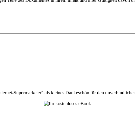
rigen Teile des Dokumentes in ihrem Inhalt und ihrer Gültigkeit davon u
nternet-Supermarketer" als kleines Dankeschön für den unverbindlichen