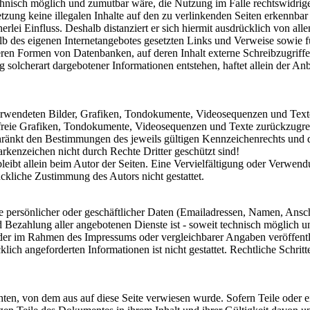
chnisch möglich und zumutbar wäre, die Nutzung im Falle rechtswidrige
tzung keine illegalen Inhalte auf den zu verlinkenden Seiten erkennbar
rlei Einfluss. Deshalb distanziert er sich hiermit ausdrücklich von alle
halb des eigenen Internetangebotes gesetzten Links und Verweise sowie
ren Formen von Datenbanken, auf deren Inhalt externe Schreibzugriffe m
olcherart dargebotener Informationen entstehen, haftet allein der Anbi
 verwendeten Bilder, Grafiken, Tondokumente, Videosequenzen und Texte 
reie Grafiken, Tondokumente, Videosequenzen und Texte zurückzugreife
ränkt den Bestimmungen des jeweils gültigen Kennzeichenrechts und de
rkenzeichen nicht durch Rechte Dritter geschützt sind!
e bleibt allein beim Autor der Seiten. Eine Vervielfältigung oder Ver
ckliche Zustimmung des Autors nicht gestattet.
 persönlicher oder geschäftlicher Daten (Emailadressen, Namen, Anschri
nd Bezahlung aller angebotenen Dienste ist - soweit technisch möglich
 der im Rahmen des Impressums oder vergleichbarer Angaben veröffent
lich angeforderten Informationen ist nicht gestattet. Rechtliche Schri
chten, von dem aus auf diese Seite verwiesen wurde. Sofern Teile oder 