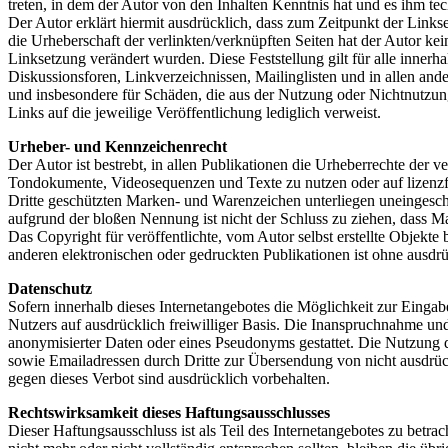
treten, in dem der Autor von den Inhalten Kenntnis hat und es ihm te
Der Autor erklärt hiermit ausdrücklich, dass zum Zeitpunkt der Linkse
die Urheberschaft der verlinkten/verknüpften Seiten hat der Autor keine
Linksetzung verändert wurden. Diese Feststellung gilt für alle inner
Diskussionsforen, Linkverzeichnissen, Mailinglisten und in allen ande
und insbesondere für Schäden, die aus der Nutzung oder Nichtnutzung s
Links auf die jeweilige Veröffentlichung lediglich verweist.
Urheber- und Kennzeichenrecht
Der Autor ist bestrebt, in allen Publikationen die Urheberrechte der
Tondokumente, Videosequenzen und Texte zu nutzen oder auf lizenzf
Dritte geschützten Marken- und Warenzeichen unterliegen uneingesch
aufgrund der bloßen Nennung ist nicht der Schluss zu ziehen, dass Ma
Das Copyright für veröffentlichte, vom Autor selbst erstellte Objekt
anderen elektronischen oder gedruckten Publikationen ist ohne ausdrü
Datenschutz
Sofern innerhalb dieses Internetangebotes die Möglichkeit zur Eingabe
Nutzers auf ausdrücklich freiwilliger Basis. Die Inanspruchnahme u
anonymisierter Daten oder eines Pseudonyms gestattet. Die Nutzung
sowie Emailadressen durch Dritte zur Übersendung von nicht ausdrück
gegen dieses Verbot sind ausdrücklich vorbehalten.
Rechtswirksamkeit dieses Haftungsausschlusses
Dieser Haftungsausschluss ist als Teil des Internetangebotes zu betra