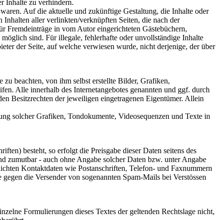
r Inhalte zu verhindern.
 waren. Auf die aktuelle und zukünftige Gestaltung, die Inhalte oder
n Inhalten aller verlinkten/verknüpften Seiten, die nach der
 für Fremdeinträge in vom Autor eingerichteten Gästebüchern,
öglich sind. Für illegale, fehlerhafte oder unvollständige Inhalte
eter der Seite, auf welche verwiesen wurde, nicht derjenige, der über
zu beachten, von ihm selbst erstellte Bilder, Grafiken,
n. Alle innerhalb des Internetangebotes genannten und ggf. durch
n Besitzrechten der jeweiligen eingetragenen Eigentümer. Allein
wendung solcher Grafiken, Tondokumente, Videosequenzen und Texte in
ften) besteht, so erfolgt die Preisgabe dieser Daten seitens des
 und zumutbar - auch ohne Angabe solcher Daten bzw. unter Angabe
lichten Kontaktdaten wie Postanschriften, Telefon- und Faxnummern
tte gegen die Versender von sogenannten Spam-Mails bei Verstössen
einzelne Formulierungen dieses Textes der geltenden Rechtslage nicht,