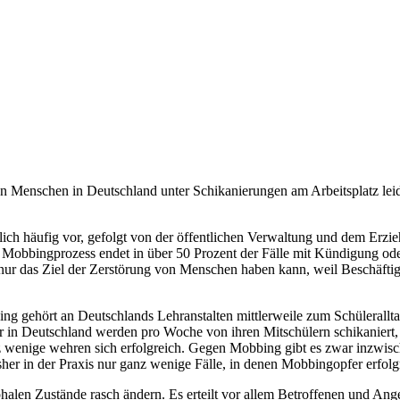
n Menschen in Deutschland unter Schikanierungen am Arbeitsplatz leid
 häufig vor, gefolgt von der öffentlichen Verwaltung und dem Erziehun
e Mobbingprozess endet in über 50 Prozent der Fälle mit Kündigung ode
r das Ziel der Zerstörung von Menschen haben kann, weil Beschäftigte
g gehört an Deutschlands Lehranstalten mittlerweile zum Schüleralltag
r in Deutschland werden pro Woche von ihren Mitschülern schikaniert,
 wenige wehren sich erfolgreich. Gegen Mobbing gibt es zwar inzwische
isher in der Praxis nur ganz wenige Fälle, in denen Mobbingopfer erfol
ophalen Zustände rasch ändern. Es erteilt vor allem Betroffenen und An