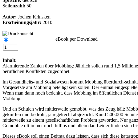
Sprache:
deutsch
Seitenzahl:
50
Autor:
Jochen Krinsken
Erscheinungsjahr:
2010
eBook per Download
Inhalt:
Alarmierende Zahlen über Mobbing: Jährlich sollen rund 1,5 Millione
beruflichen Konflikten zugeordnet.
Im Gesundheits- und Sozialwesen kommt Mobbing überdurch-schnittlich
Vorgesetzte am Mobbing beteiligt sein sollen. Der einmal eingespielt
Wenn man dann noch bedenkt, dass Mobbing im öffentlichen Dienst nu
Mobbing.
Und an Schulen wird mittlerweile gemobbt, was das Zeug hält: Mobbin
gekniffen und bedroht, ja regelrecht abgezockt. Rund 500.000 Schüle
mittlerweile zu einem gesellschaftlichen Problem geworden. Nur ganz
Gemobbte oft immer noch hilflos und allein dar. Leider finden sich b
Dieses eBook soll einen Beitrag dazu leisten, dass sich diese katastr